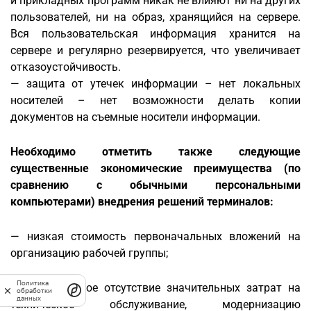
и прикладных программ никак не влияют ни на других
пользователей, ни на образ, хранящийся на сервере.
Вся пользовательская информация хранится на
сервере и регулярно резервируется, что увеличивает
отказоустойчивость.
— защита от утечек информации – нет локальных
носителей – нет возможности делать копии
документов на съемные носители информации.
Необходимо отметить также следующие
существенные экономические преимущества (по
сравнению с обычными персональными
компьютерами) внедрения решений терминалов:
— низкая стоимость первоначальных вложений на
организацию рабочей группы;
Политика
— практическое отсутствие значительных затрат на
обработки
данных
техническое обслуживание, модернизацию