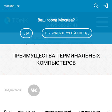
Москва
8 800 333 86 65
Ваш город
Москва
?
8 495 666 27 41
ДА
ВЫБРАТЬ ДРУГОЙ ГОРОД
Главная
Библиотека
Статьи
Преимущества терминальных компьютеров
ПРЕИМУЩЕСТВА ТЕРМИНАЛЬНЫХ
КОМПЬЮТЕРОВ
Поделиться:
Как известно,
терминальный компьютер
-