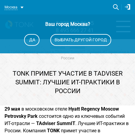
Москва
8 800 333 86 65
Ваш город
Москва
?
8 495 666 27 41
ДА
ВЫБРАТЬ ДРУГОЙ ГОРОД
Главная
Новости
TONK примет участие в TAdviser SummIT: Лучшие ИТ-практики в
России
TONK ПРИМЕТ УЧАСТИЕ В TADVISER
SUMMIT: ЛУЧШИЕ ИТ-ПРАКТИКИ В
РОССИИ
29 мая
в московском отеле
Hyatt Regency Moscow
Petrovsky Park
состоится одно из ключевых событий
ИТ-отрасли —
TAdviser SummIT
. Лучшие ИТ-практики в
России. Компания
TONK
примет участие в