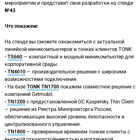
мероприятии и представит свои разработки на стенде
№43
.
Что покажем:
На стенде вы сможете ознакомиться с актуальной
линейкой миникомпьютеров и тонких клиентов TONK:
•
TS660
— компактный и мощный миникомпьютер для
корпоративной среды.
•
TN4010
— производительное решение с широкими
возможностями подключения.
• На базе
TONK TN1700
покажем совместное решение с
компанией Getmobit.
•
TN1200
с предустановленной ОС Kaspersky Thin Client
— решение из Реестра Минпромторга России,
обеспечивающее высокий уровень безопасности и
централизованного управления.
•
TN1800
— проверенные временем тонкие клиенты с
высокой отказоустойчивостью и поддержкой