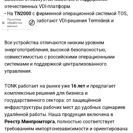
отечественных VDI-платформ.
• На
TN2000
с фирменной операционной системой TOS,
Политика
покажем, как работают VDI-решения Termidesk и
обработки
данных
Space.
Все устройства отличаются низким уровнем
энергопотребления, высокой безопасностью,
совместимостью с российскими операционными
системами и поддержкой централизованного
управления.
TONK работает на рынке уже
16 лет
и предлагает
комплексные решения для бизнеса и
государственного сектора: от защищённой
инфраструктуры рабочих мест до удобных сценариев
удалённой работы. Наша продукция включена в
Реестр Минпромторга
, полностью соответствует
требованиям импортонезависимости и ориентирована