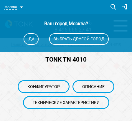
Москва
8 800 333 86 65
Ваш город
Москва
?
8 495 666 27 41
ДА
ВЫБРАТЬ ДРУГОЙ ГОРОД
Главная
Каталог продуктов
Компьютеры
TONK TN 4010
TONK TN 4010
КОНФИГУРАТОР
ОПИСАНИЕ
ТЕХНИЧЕСКИЕ ХАРАКТЕРИСТИКИ
powered by WebRotate 360