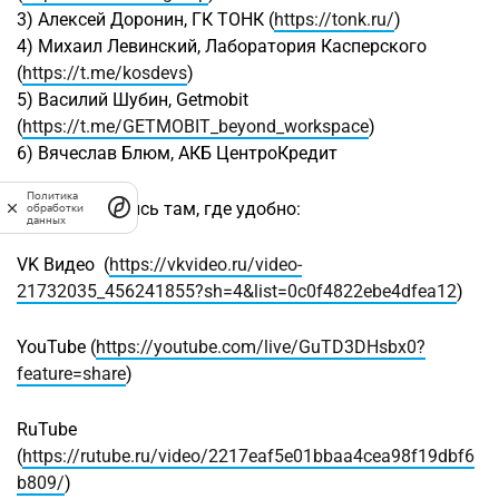
3) Алексей Доронин, ГК ТОНК (
https://tonk.ru/
)
4) Михаил Левинский, Лаборатория Касперского
(
https://t.me/kosdevs
)
5) Василий Шубин, Getmobit
(
https://t.me/GETMOBIT_beyond_workspace
)
6) Вячеслав Блюм, АКБ ЦентроКредит
Политика
Смотрите запись там, где удобно:
обработки
данных
VK Видео (
https://vkvideo.ru/video-
21732035_456241855?sh=4&list=0c0f4822ebe4dfea12
)
YouTube (
https://youtube.com/live/GuTD3DHsbx0?
feature=share
)
RuTube
(
https://rutube.ru/video/2217eaf5e01bbaa4cea98f19dbf6
b809/
)