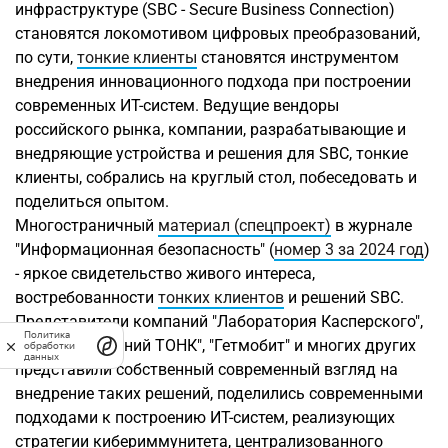
инфраструктуре (SBC - Secure Business Connection)
становятся локомотивом цифровых преобразований,
по сути,
тонкие клиенты
становятся инструментом
внедрения инновационного подхода при построении
современных ИТ-систем. Ведущие вендоры
российского рынка, компании, разрабатывающие и
внедряющие устройства и решения для SBC, тонкие
клиенты, собрались на круглый стол, побеседовать и
поделиться опытом.
Многостраничный
материал (спецпроект)
в журнале
"Информационная безопасность" (
номер 3 за 2024 год
)
- яркое свидетельство живого интереса,
востребованности
тонких клиентов
и решений SBC.
Представители компаний "Лаборатория Касперского",
Политика
"Группа Комапний ТОНК", "Гетмобит" и многих других
обработки
данных
представили собственный современный взгляд на
внедрение таких решений, поделились современными
подходами к построению ИТ-систем, реализующих
стратегии кибериммунитета, централизованного