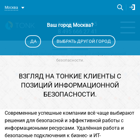
Москва
8 800 333 86 65
Ваш город
Москва
?
8 495 666 27 41
ДА
ВЫБРАТЬ ДРУГОЙ ГОРОД
Главная
Новости
Взгляд на тонкие клиенты с позиций информационной
безопасности.
ВЗГЛЯД НА ТОНКИЕ КЛИЕНТЫ С
ПОЗИЦИЙ ИНФОРМАЦИОННОЙ
БЕЗОПАСНОСТИ.
Современные успешные компании всё чаще выбирают
решения для безопасной и эффективной работы с
информациоными ресурсами. Удалённая работа и
безопасные подключения к бизнес- и ИТ-