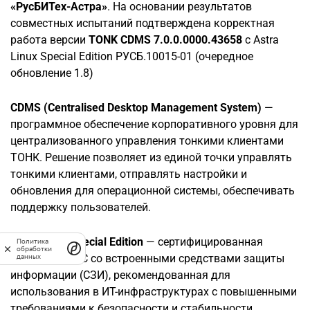
«РусБИТех-Астра»
. На основании результатов
совместных испытаний подтверждена корректная
работа версии
TONK CDMS 7.0.0.0000.43658
с Astra
Linux Special Edition РУСБ.10015-01 (очередное
обновление 1.8)
CDMS (Centralised Desktop Management System)
—
программное обеспечение корпоративного уровня для
централизованного управления тонкими клиентами
ТОНК. Решение позволяет из единой точки управлять
тонкими клиентами, отправлять настройки и
обновления для операционной системы, обеспечивать
поддержку пользователей.
Astra Linux Special Edition
— сертифицированная
Политика
обработки
российская ОС со встроенными средствами защиты
данных
информации (СЗИ), рекомендованная для
использования в ИТ-инфраструктурах с повышенными
требованиями к безопасности и стабильности.