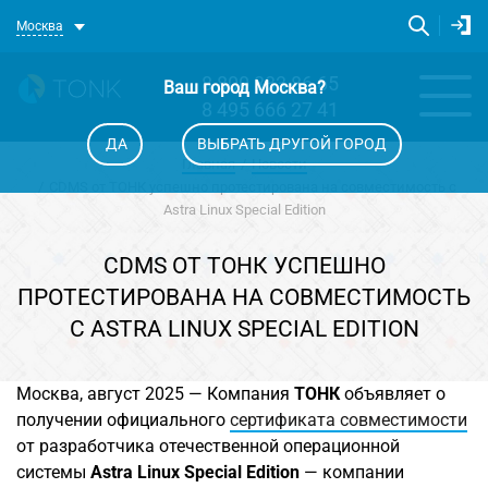
Москва
8 800 333 86 65
Ваш город
Москва
?
8 495 666 27 41
ДА
ВЫБРАТЬ ДРУГОЙ ГОРОД
Главная
Новости
CDMS от ТОНК успешно протестирована на совместимость с
Astra Linux Special Edition
CDMS ОТ ТОНК УСПЕШНО
ПРОТЕСТИРОВАНА НА СОВМЕСТИМОСТЬ
С ASTRA LINUX SPECIAL EDITION
Москва, август 2025 — Компания
ТОНК
объявляет о
получении официального
сертификата совместимости
от разработчика отечественной операционной
системы
Astra Linux Special Edition
— компании