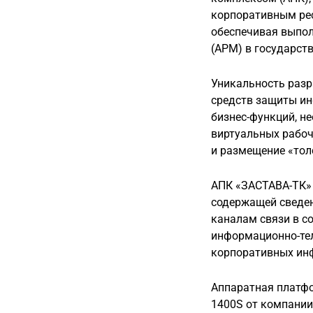
корпоративным рес
обеспечивая выпо
(АРМ) в государст
Уникальность разр
средств защиты ин
бизнес-функций, н
виртуальных рабоч
и размещение «тол
АПК «ЗАСТАВА-ТК» 
содержащей сведен
каналам связи в с
информационно-тел
корпоративных ин
Аппаратная платф
1400S от компани