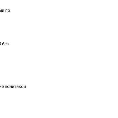
ый по
 без
ие политикой