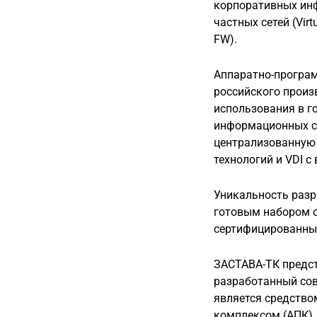
корпоративных инф
частных сетей (Vir
FW).
Аппаратно-програ
российского произ
использования в г
информационных си
централизованную 
технологий и VDI 
Уникальность разр
готовым набором с
сертифицированный
ЗАСТАВА-ТК предст
разработанный со
является средств
комплексом (АПК),