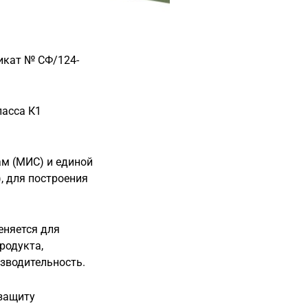
икат № СФ/124-
ласса К1
м (МИС) и единой
, для построения
еняется для
родукта,
зводительность.
защиту