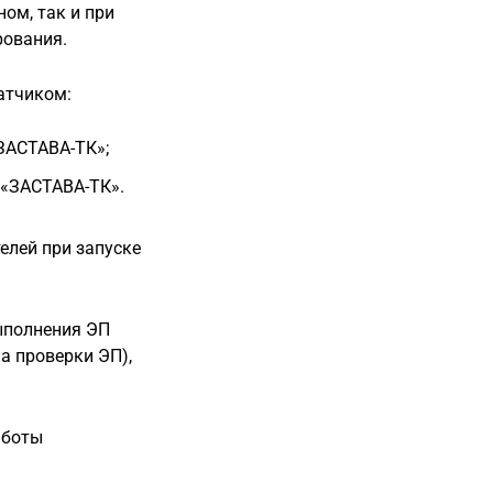
ом, так и при
рования.
атчиком:
ЗАСТАВА-ТК»;
 «ЗАСТАВА-ТК».
лей при запуске
ыполнения ЭП
а проверки ЭП),
аботы