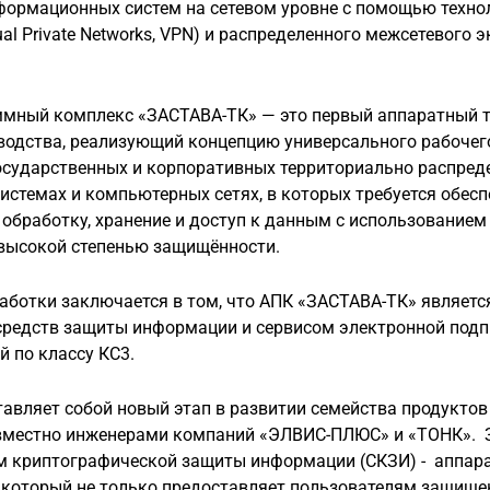
ормационных систем на сетевом уровне с помощью техно
tual Private Networks, VPN) и распределенного межсетевого
ммный комплекс «ЗАСТАВА-ТК» — это первый аппаратный т
водства, реализующий концепцию универсального рабочег
осударственных и корпоративных территориально распред
стемах и компьютерных сетях, в которых требуется обесп
обработку, хранение и доступ к данным с использованием
с высокой степенью защищённости.
аботки заключается в том, что АПК «ЗАСТАВА-ТК» являетс
редств защиты информации и сервисом электронной подп
 по классу КС3.
авляет собой новый этап в развитии семейства продуктов
вместно инженерами компаний «ЭЛВИС-ПЛЮС» и «ТОНК». 
ом криптографической защиты информации (СКЗИ) - аппа
 который не только предоставляет пользователям защище