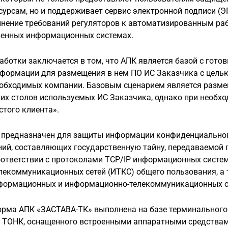
урсам, но и поддерживает сервис электронной подписи (ЭП
лнение требований регуляторов к автоматизированным ра
венных информационных системах.
аботки заключается в том, что АПК является базой с гот
формации для размещения в нем ПО ИС Заказчика с цель
еобходимых компании. Базовым сценарием является разм
их столов используемых ИС Заказчика, однако при необх
стого клиента».
предназначен для защиты информации конфиденциального
ий, составляющих государственную тайну, передаваемой
оответствии с протоколами TCP/IP информационных систем
екоммуникационных сетей (ИТКС) общего пользования, а
формационных и информационно-телекоммуникационных с
орма АПК «ЗАСТАВА-ТК» выполнена на базе терминальног
и ТОНК, оснащенного встроенными аппаратными средства