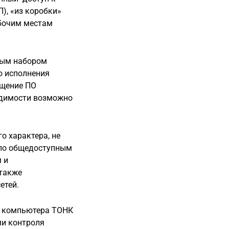
), «из коробки»
бочим местам
овым набором
ю исполнения
ещение ПО
одимости возможно
 характера, не
 по общедоступным
 и
 также
етей.
о компьютера ТОНК
ми контроля