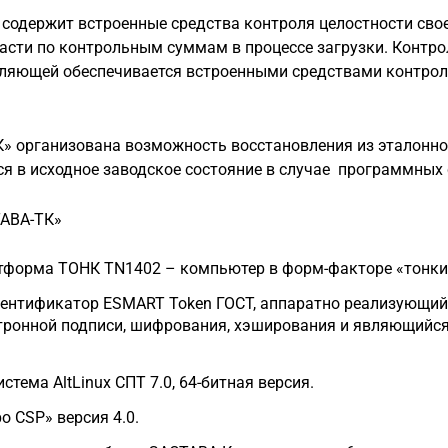
содержит встроенные средства контроля целостности сво
сти по контрольным суммам в процессе загрузки. Контро
вляющей обеспечивается встроенными средствами контрол
» организована возможность восстановления из эталонног
ся в исходное заводское состояние в случае программных 
АВА-ТК»
тформа ТОНК TN1402 – компьютер в форм-факторе «тонки
ентификатор ESMART Token ГОСТ, аппаратно реализующий
тронной подписи, шифрования, хэширования и являющий
стема AltLinux СПТ 7.0, 64-битная версия.
 CSP» версия 4.0.