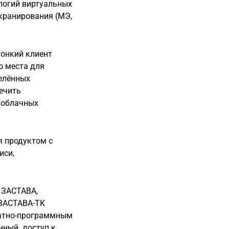
логий виртуальных
 экранирования (МЭ,
онкий клиент
о места для
елённых
ечить
 облачных
я продуктом с
иси,
 ЗАСТАВА,
ЗАСТАВА-ТК
ратно-программным
нный доступ к