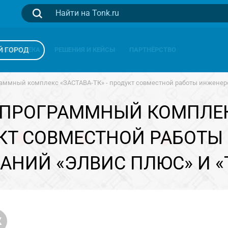
Й ГОРОД
БИБЛИОТЕКА
РЕШЕНИЯ И КЕЙСЫ
ПАРТНЁРСТВО
аммный комплекс «ЗАСТАВА-ТК» - продукт совместной работы инжене
ПРОГРАММНЫЙ КОМПЛЕК
УКТ СОВМЕСТНОЙ РАБОТ
АНИЙ «ЭЛВИС ПЛЮС» И «