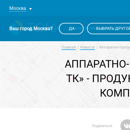
Москва
Ваш город
Москва
?
ДА
О КОМПАНИИ
ВЫБРАТЬ ДРУГО
КАТАЛОГ
Главная
Новости
Аппаратно-прогр
АППАРАТНО-
ТК» - ПРОД
КОМП
Поделиться: