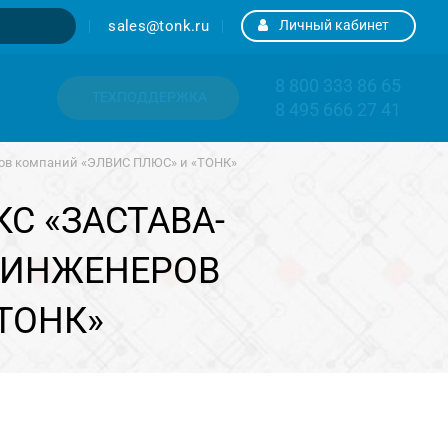
sales@tonk.ru
Личный кабинет
8 800 333 86 65
ТЕХПОДДЕРЖКА
8 495 666 27 41
ров компаний «ЭЛВИС ПЛЮС» и «ТОНК»
С «ЗАСТАВА-
Ы ИНЖЕНЕРОВ
ТОНК»