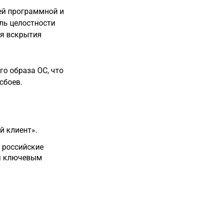
ей программной и
ль целостности
я вскрытия
о образа ОС, что
сбоев.
й клиент».
 российские
ся ключевым