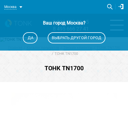
Москва
8 800 333 86 65
Ваш город
Москва
?
8 495 666 27 41
ДА
ВЫБРАТЬ ДРУГОЙ ГОРОД
Главная
Каталог продуктов
Тонкие клиенты
ТОНК TN1700
ТОНК TN1700
ТОНК TN1700
powered by WebRotate 360