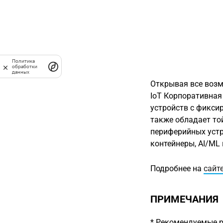
Политика
обработки
данных
Открывая все возм
IoT Корпоративна
устройств с фикси
также обладает то
периферийных устро
контейнеры, AI/ML
Подробнее на
сайт
ПРИМЕЧАНИЯ
* Рекомендуемые р